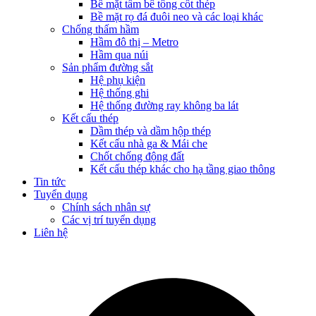
Bề mặt tấm bê tông cốt thép
Bề mặt rọ đá đuôi neo và các loại khác
Chống thấm hầm
Hầm đô thị – Metro
Hầm qua núi
Sản phẩm đường sắt
Hệ phụ kiện
Hệ thống ghi
Hệ thống đường ray không ba lát
Kết cấu thép
Dầm thép và dầm hộp thép
Kết cấu nhà ga & Mái che
Chốt chống động đất
Kết cấu thép khác cho hạ tầng giao thông
Tin tức
Tuyển dụng
Chính sách nhân sự
Các vị trí tuyển dụng
Liên hệ