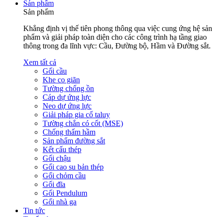
Sản phẩm
Sản phẩm
Khẳng định vị thế tiên phong thông qua việc cung ứng hệ sản
phẩm và giải pháp toàn diện cho các công trình hạ tầng giao
thông trong đa lĩnh vực: Cầu, Đường bộ, Hầm và Đường sắt.
Xem tất cả
Gối cầu
Khe co giãn
Tường chống ồn
Cáp dự ứng lực
Neo dự ứng lực
Giải pháp gia cố taluy
Tường chắn có cốt (MSE)
Chống thấm hầm
Sản phẩm đường sắt
Kết cấu thép
Gối chậu
Gối cao su bản thép
Gối chỏm cầu
Gối đĩa
Gối Pendulum
Gối nhà ga
Tin tức