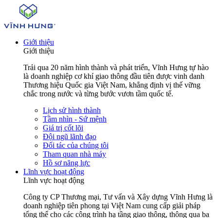
Giới thiệu
Giới thiệu
Trải qua 20 năm hình thành và phát triển, Vĩnh Hưng tự hào
là doanh nghiệp cơ khí giao thông đầu tiên được vinh danh
Thương hiệu Quốc gia Việt Nam, khẳng định vị thế vững
chắc trong nước và từng bước vươn tầm quốc tế.
Lịch sử hình thành
Tầm nhìn - Sứ mệnh
Giá trị cốt lõi
Đội ngũ lãnh đạo
Đối tác của chúng tôi
Tham quan nhà máy
Hồ sơ năng lực
Lĩnh vực hoạt động
Lĩnh vực hoạt động
Công ty CP Thương mại, Tư vấn và Xây dựng Vĩnh Hưng là
doanh nghiệp tiên phong tại Việt Nam cung cấp giải pháp
tổng thể cho các công trình hạ tầng giao thông, thông qua ba