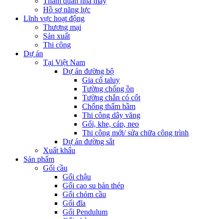
Tham quan nhà máy
Hồ sơ năng lực
Lĩnh vực hoạt động
Thương mại
Sản xuất
Thi công
Dự án
Tại Việt Nam
Dự án đường bộ
Gia cố taluy
Tường chống ồn
Tường chắn có cốt
Chống thấm hầm
Thi công dây văng
Gối, khe, cáp, neo
Thi công mới/ sửa chữa công trình
Dự án đường sắt
Xuất khẩu
Sản phẩm
Gối cầu
Gối chậu
Gối cao su bản thép
Gối chỏm cầu
Gối đĩa
Gối Pendulum