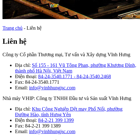
Trang chủ
-
Liên hệ
Liên hệ
Công ty Cổ phần Thương mại, Tư vấn và Xây dựng Vĩnh Hưng
Địa chỉ:
Số 155 - 161 Vũ Tông Phan, phường Khương Đình,
thành phố Hà Nội, Việt Nam
Điện thoại:
84-24-3540.1771 - 84-24-3540.2468
Fax: 84-24-3540.1771
Email:
info@vinhhungjsc.com
Nhà máy VHIP: Công ty TNHH Đầu tư và Sản xuất Vĩnh Hưng
Địa chỉ:
Khu Công Nghiệp Dệt may Phố Nối, phường
Đường Hào, tỉnh Hưng Yên
Điện thoại:
84-2-21 399 1399
Fax: 84-2-21 399 1389
Email:
info@vinhhungjsc.com