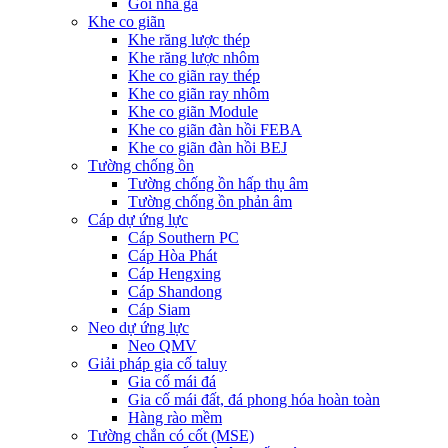
Gối nhà ga
Khe co giãn
Khe răng lược thép
Khe răng lược nhôm
Khe co giãn ray thép
Khe co giãn ray nhôm
Khe co giãn Module
Khe co giãn đàn hồi FEBA
Khe co giãn đàn hồi BEJ
Tường chống ồn
Tường chống ồn hấp thụ âm
Tường chống ồn phản âm
Cáp dự ứng lực
Cáp Southern PC
Cáp Hòa Phát
Cáp Hengxing
Cáp Shandong
Cáp Siam
Neo dự ứng lực
Neo QMV
Giải pháp gia cố taluy
Gia cố mái đá
Gia cố mái đất, đá phong hóa hoàn toàn
Hàng rào mềm
Tường chắn có cốt (MSE)